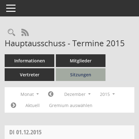
Toggle navigation
Rechercheauswahl
RSS-Feed
Hauptausschuss - Termine 2015
Informationen
Mitglieder
Vertreter
Sitzungen
Monat
Dezember
2015
Aktuell
Gremium auswählen
DI
01.12.2015