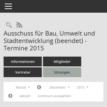
Toggle navigation
Rechercheauswahl
RSS-Feed
Ausschuss für Bau, Umwelt und
Stadtentwicklung (beendet) -
Termine 2015
Informationen
Mitglieder
Vertreter
Sitzungen
Monat
Dezember
2015
Aktuell
Gremium auswählen