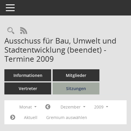
Toggle navigation
Rechercheauswahl
RSS-Feed
Ausschuss für Bau, Umwelt und
Stadtentwicklung (beendet) -
Termine 2009
Informationen
Mitglieder
Vertreter
Sitzungen
Monat
Dezember
2009
Aktuell
Gremium auswählen