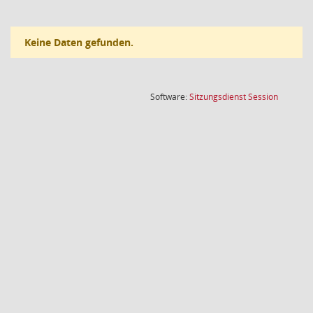
Keine Daten gefunden.
(Wird in
Software:
Sitzungsdienst
Session