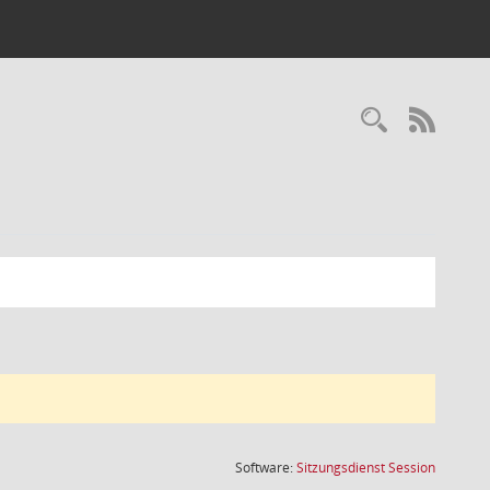
Recherc
RSS-
(Wird in
Software:
Sitzungsdienst
Session