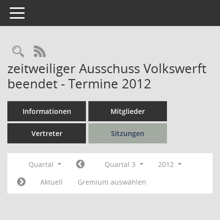
Toggle navigation
Rechercheauswahl
RSS-Feed
zeitweiliger Ausschuss Volkswerft
beendet - Termine 2012
Informationen
Mitglieder
Vertreter
Sitzungen
Quartal
Quartal 3
2012
Aktuell
Gremium auswählen