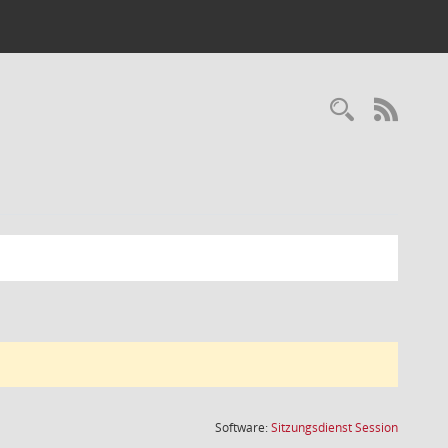
Recherc
RSS-
(Wird in
Software:
Sitzungsdienst
Session