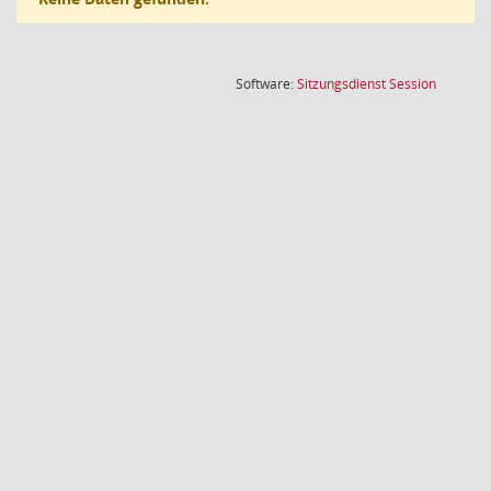
(Wird in
Software:
Sitzungsdienst
Session