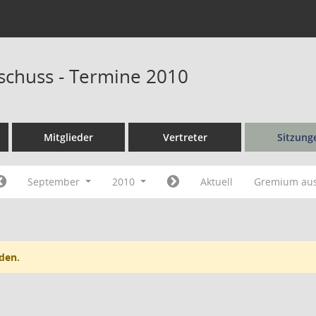
schuss - Termine 2010
Mitglieder
Vertreter
Sitzung
September
2010
Aktuell
Gremium au
den.