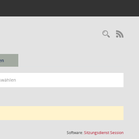
Recherc
RSS-
en
swählen
(Wird in
Software:
Sitzungsdienst
Session