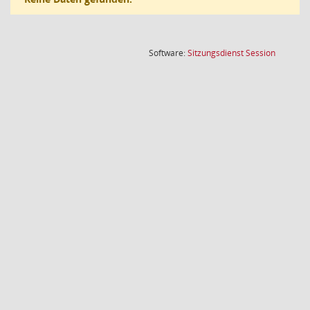
(Wird in
Software:
Sitzungsdienst
Session