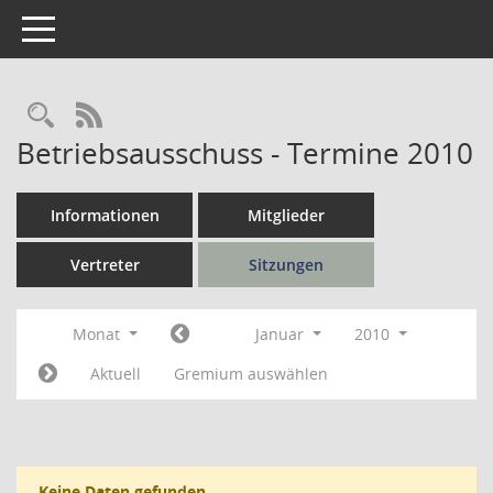
Toggle navigation
Rechercheauswahl
RSS-Feed
Betriebsausschuss - Termine 2010
Informationen
Mitglieder
Vertreter
Sitzungen
Monat
Januar
2010
Aktuell
Gremium auswählen
Keine Daten gefunden.