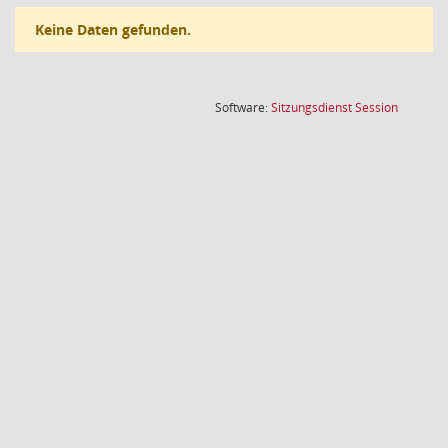
Keine Daten gefunden.
(Wird in
Software:
Sitzungsdienst
Session