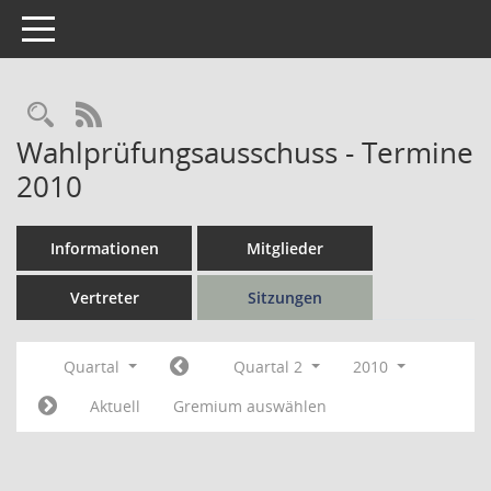
Toggle navigation
Rechercheauswahl
RSS-Feed
Wahlprüfungsausschuss - Termine
2010
Informationen
Mitglieder
Vertreter
Sitzungen
Quartal
Quartal 2
2010
Aktuell
Gremium auswählen