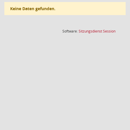
Keine Daten gefunden.
(Wird in
Software:
Sitzungsdienst
Session