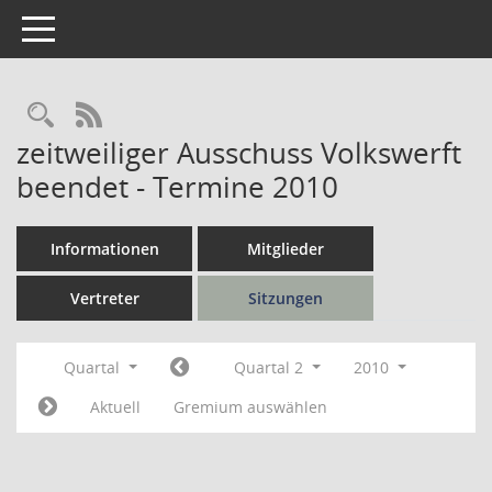
Toggle navigation
Rechercheauswahl
RSS-Feed
zeitweiliger Ausschuss Volkswerft
beendet - Termine 2010
Informationen
Mitglieder
Vertreter
Sitzungen
Quartal
Quartal 2
2010
Aktuell
Gremium auswählen