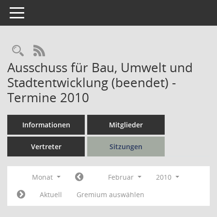
Toggle navigation
Rechercheauswahl
RSS-Feed
Ausschuss für Bau, Umwelt und
Stadtentwicklung (beendet) -
Termine 2010
Informationen
Mitglieder
Vertreter
Sitzungen
Monat
Februar
2010
Aktuell
Gremium auswählen