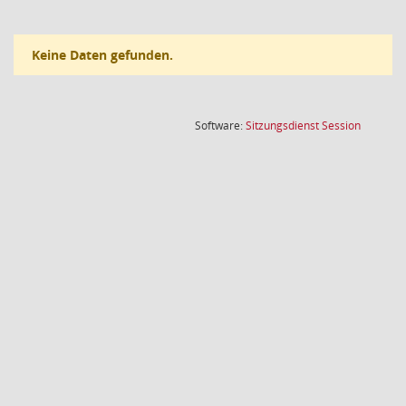
Keine Daten gefunden.
(Wird in
Software:
Sitzungsdienst
Session