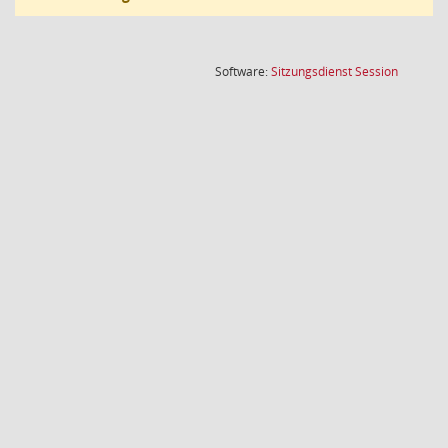
(Wird in
Software:
Sitzungsdienst
Session