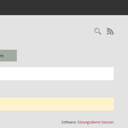
Recherc
RSS-
en
(Wird in
Software:
Sitzungsdienst
Session