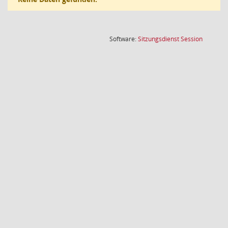
(Wird in
Software:
Sitzungsdienst
Session