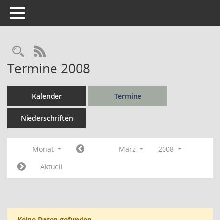
Toggle navigation
Rechercheauswahl
RSS-Feed
Termine 2008
Kalender
Termine
Niederschriften
Monat
März
2008
Aktuell
Keine Daten gefunden.