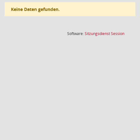
Keine Daten gefunden.
(Wird in
Software:
Sitzungsdienst
Session