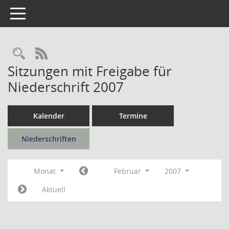
Toggle navigation
Rechercheauswahl
RSS-Feed
Sitzungen mit Freigabe für
Niederschrift 2007
Kalender
Termine
Niederschriften
Monat
Februar
2007
Aktuell