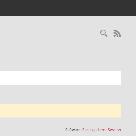
Recherc
RSS-
(Wird in
Software:
Sitzungsdienst
Session