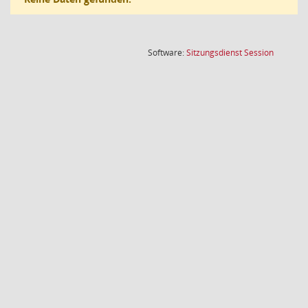
(Wird in
Software:
Sitzungsdienst
Session