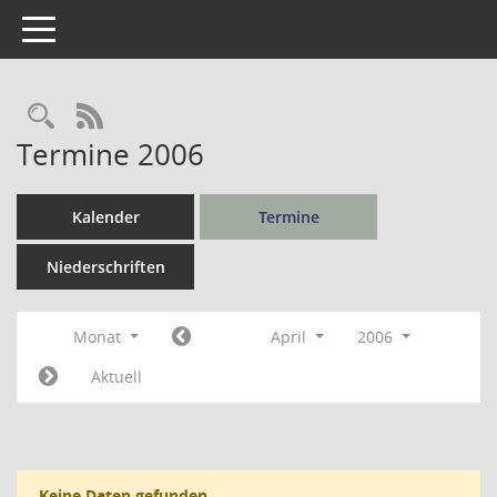
Toggle navigation
Rechercheauswahl
RSS-Feed
Termine 2006
Kalender
Termine
Niederschriften
Monat
April
2006
Aktuell
Keine Daten gefunden.