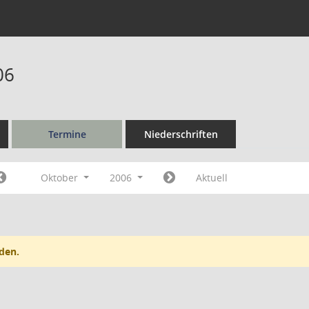
06
Termine
Niederschriften
Oktober
2006
Aktuell
den.