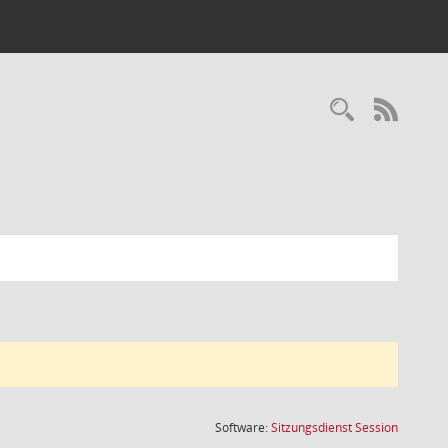
Recherc
RSS-
(Wird in
Software:
Sitzungsdienst
Session