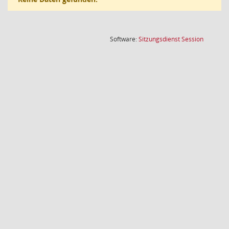
(Wird in
Software:
Sitzungsdienst
Session