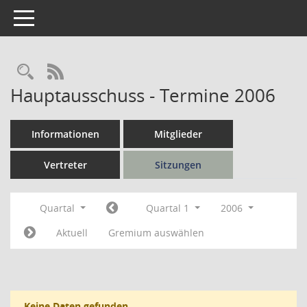
Toggle navigation
Rechercheauswahl
RSS-Feed
Hauptausschuss - Termine 2006
Informationen
Mitglieder
Vertreter
Sitzungen
Quartal
Quartal 1
2006
Aktuell
Gremium auswählen
Keine Daten gefunden.