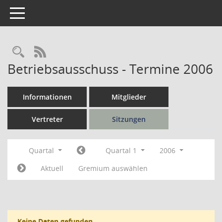
Toggle navigation
Rechercheauswahl
RSS-Feed
Betriebsausschuss - Termine 2006
Informationen
Mitglieder
Vertreter
Sitzungen
Quartal
Quartal 1
2006
Aktuell
Gremium auswählen
Keine Daten gefunden.