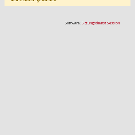
(Wird in
Software:
Sitzungsdienst
Session