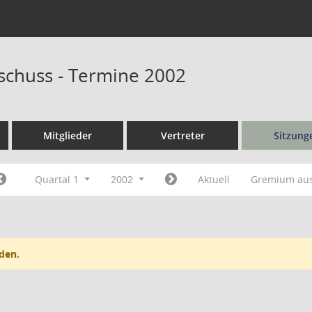
schuss - Termine 2002
Mitglieder
Vertreter
Sitzung
Quartal 1
2002
Aktuell
Gremium au
den.