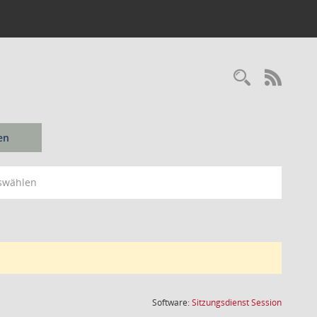
Recherc
RSS-
en
swählen
(Wird in
Software:
Sitzungsdienst
Session