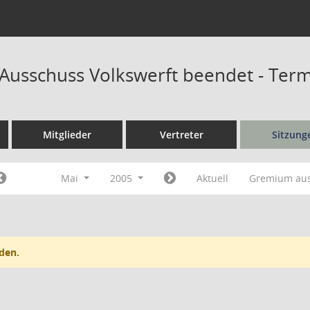
r Ausschuss Volkswerft beendet - Ter
Mitglieder
Vertreter
Sitzung
Mai
2005
Aktuell
Gremium au
den.