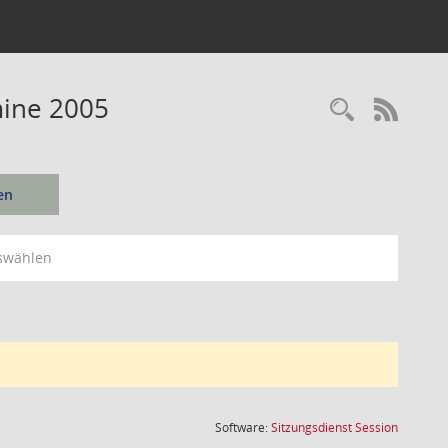
mine 2005
Recherc
RSS-
en
swählen
(Wird in
Software:
Sitzungsdienst
Session