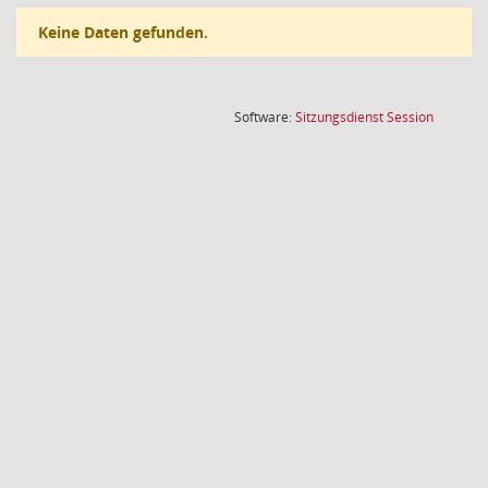
Keine Daten gefunden.
(Wird in
Software:
Sitzungsdienst
Session