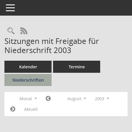
Toggle navigation
Rechercheauswahl
RSS-Feed
Sitzungen mit Freigabe für
Niederschrift 2003
Kalender
Termine
Niederschriften
Monat
August
2003
Aktuell