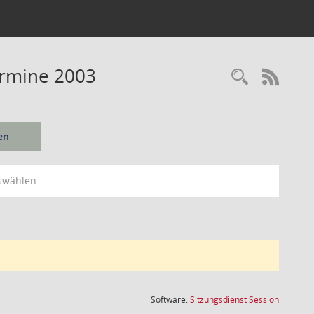
ermine 2003
Recherc
RSS-
en
swählen
(Wird in
Software:
Sitzungsdienst
Session