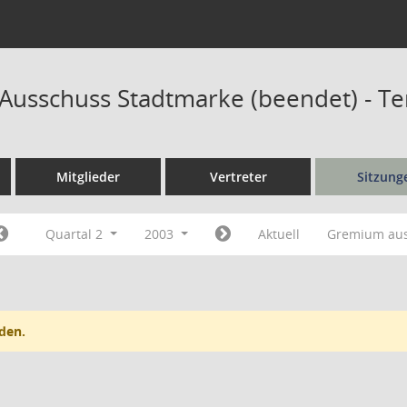
r Ausschuss Stadtmarke (beendet) - T
Mitglieder
Vertreter
Sitzung
Quartal 2
2003
Aktuell
Gremium au
den.