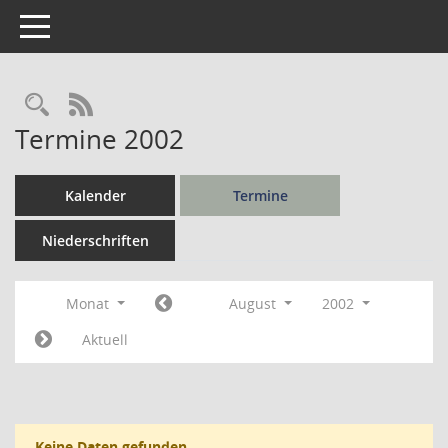
Toggle navigation
Rechercheauswahl
RSS-Feed
Termine 2002
Kalender
Termine
Niederschriften
Monat
August
2002
Aktuell
Keine Daten gefunden.