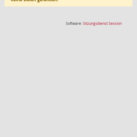
(Wird in
Software:
Sitzungsdienst
Session