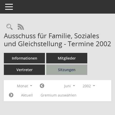
Toggle navigation
Rechercheauswahl
RSS-Feed
Ausschuss für Familie, Soziales
und Gleichstellung - Termine 2002
Informationen
Mitglieder
Vertreter
Sitzungen
Monat
Juni
2002
Aktuell
Gremium auswählen