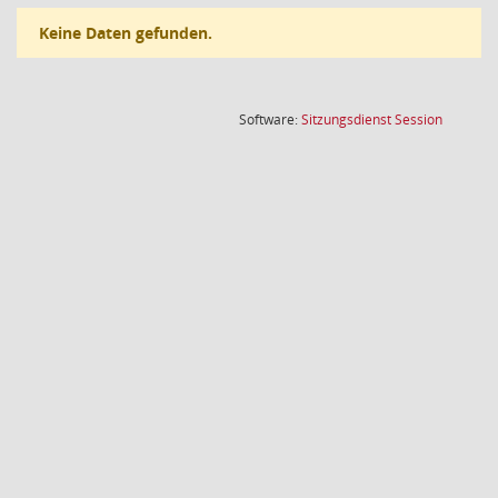
Keine Daten gefunden.
(Wird in
Software:
Sitzungsdienst
Session