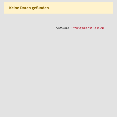
Keine Daten gefunden.
(Wird in
Software:
Sitzungsdienst
Session