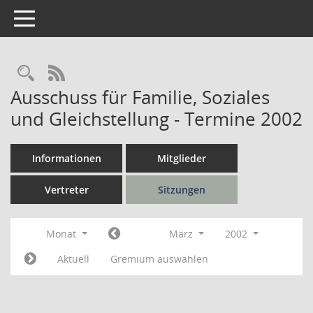
Toggle navigation
Rechercheauswahl
RSS-Feed
Ausschuss für Familie, Soziales
und Gleichstellung - Termine 2002
Informationen
Mitglieder
Vertreter
Sitzungen
Monat
März
2002
Aktuell
Gremium auswählen