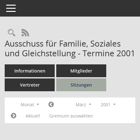
Toggle navigation
Rechercheauswahl
RSS-Feed
Ausschuss für Familie, Soziales
und Gleichstellung - Termine 2001
Informationen
Mitglieder
Vertreter
Sitzungen
Monat
März
2001
Aktuell
Gremium auswählen