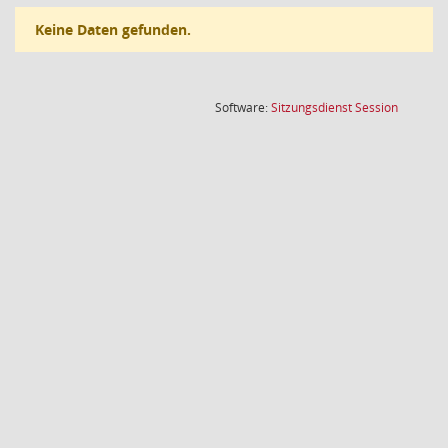
Keine Daten gefunden.
(Wird in
Software:
Sitzungsdienst
Session