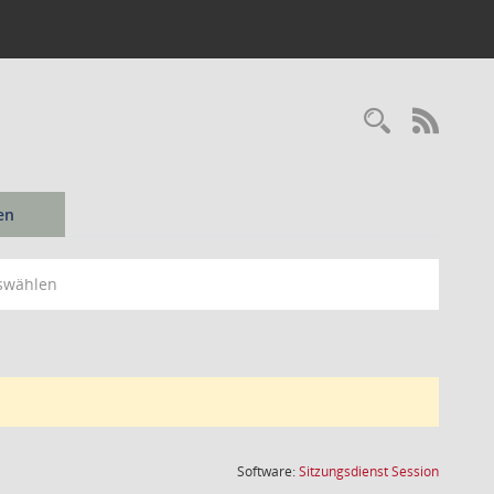
Recherc
RSS-
en
swählen
(Wird in
Software:
Sitzungsdienst
Session