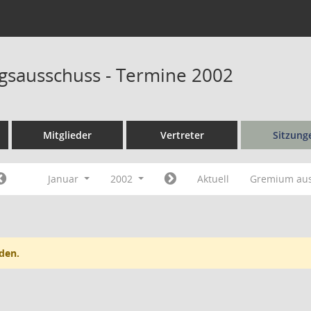
sausschuss - Termine 2002
Mitglieder
Vertreter
Sitzung
Januar
2002
Aktuell
Gremium au
den.