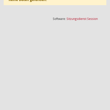
(Wird in
Software:
Sitzungsdienst
Session