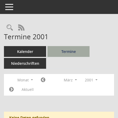
Toggle navigation
Rechercheauswahl
RSS-Feed
Termine 2001
Kalender
Termine
Niederschriften
Monat
März
2001
Aktuell
Keine Daten gefunden.