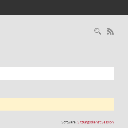
Recherc
RSS-
(Wird in
Software:
Sitzungsdienst
Session