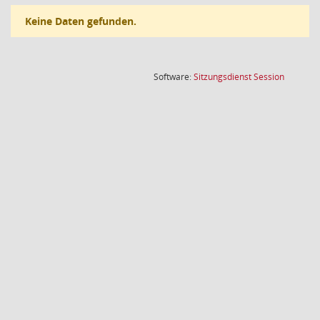
Keine Daten gefunden.
(Wird in
Software:
Sitzungsdienst
Session