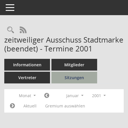
Toggle navigation
Rechercheauswahl
RSS-Feed
zeitweiliger Ausschuss Stadtmarke
(beendet) - Termine 2001
Informationen
Mitglieder
Vertreter
Sitzungen
Monat
Januar
2001
Aktuell
Gremium auswählen