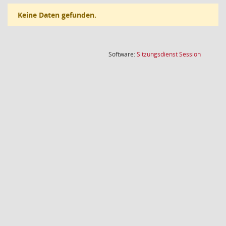
Keine Daten gefunden.
(Wird in
Software:
Sitzungsdienst
Session