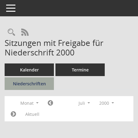
Toggle navigation
Rechercheauswahl
RSS-Feed
Sitzungen mit Freigabe für
Niederschrift 2000
Kalender
Termine
Niederschriften
Monat
Juli
2000
Aktuell