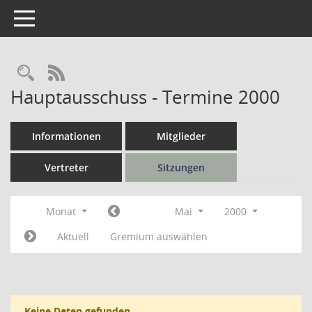
Toggle navigation
Rechercheauswahl
RSS-Feed
Hauptausschuss - Termine 2000
Informationen
Mitglieder
Vertreter
Sitzungen
Monat
Mai
2000
Aktuell
Gremium auswählen
Keine Daten gefunden.