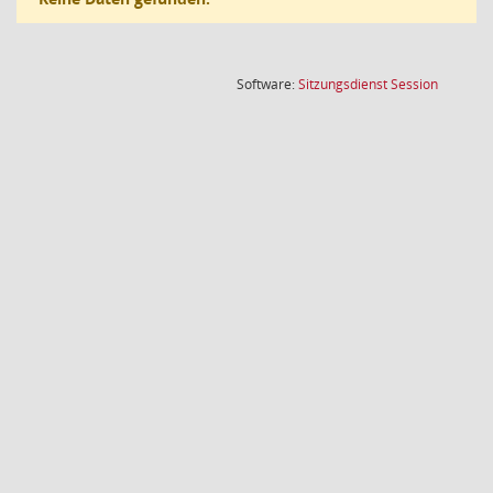
(Wird in
Software:
Sitzungsdienst
Session