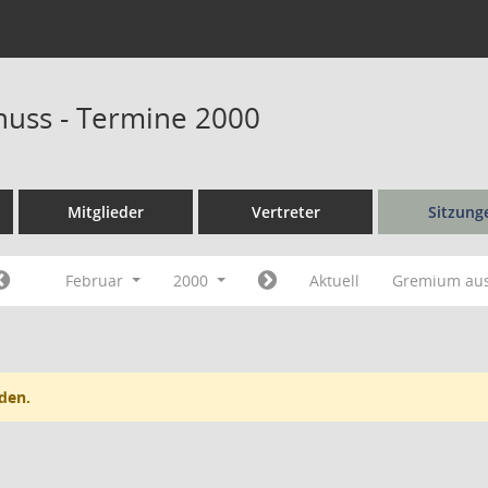
uss - Termine 2000
Mitglieder
Vertreter
Sitzung
Februar
2000
Aktuell
Gremium au
den.