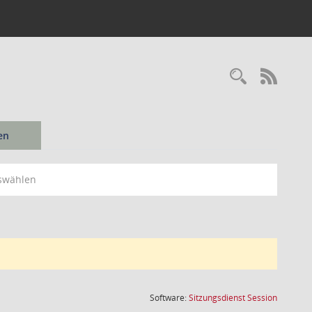
Recherc
RSS-
en
swählen
(Wird in
Software:
Sitzungsdienst
Session