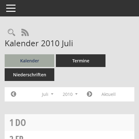
Toggle navigation
Rechercheauswahl
RSS-Feed
Kalender 2010 Juli
Kalender
Termine
Niederschriften
Juli
2010
Aktuell
1
DO