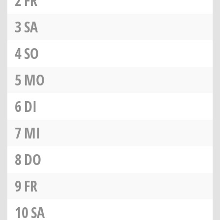
2
FR
3
SA
4
SO
5
MO
6
DI
7
MI
8
DO
9
FR
10
SA