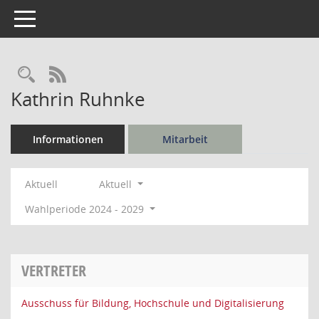
Toggle navigation
Rechercheauswahl
RSS-Feed
Kathrin Ruhnke
Informationen
Mitarbeit
Aktuell
Aktuell
Wahlperiode 2024 - 2029
VERTRETER
Ausschuss für Bildung, Hochschule und Digitalisierung