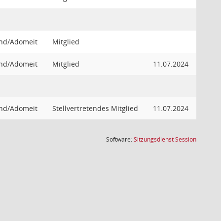
und/Adomeit
Mitglied
und/Adomeit
Mitglied
11.07.2024
und/Adomeit
Stellvertretendes Mitglied
11.07.2024
(Wird in
Software:
Sitzungsdienst
Session