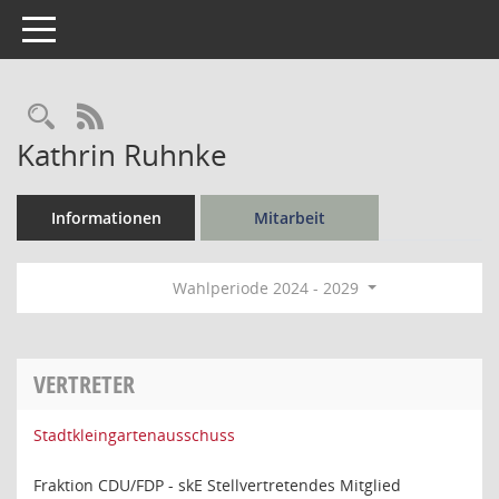
Toggle navigation
Rechercheauswahl
RSS-Feed
Kathrin Ruhnke
Informationen
Mitarbeit
Wahlperiode 2024 - 2029
VERTRETER
Stadtkleingartenausschuss
Fraktion CDU/FDP - skE Stellvertretendes Mitglied