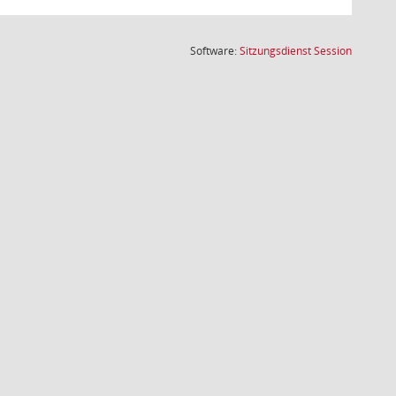
(Wird in
Software:
Sitzungsdienst
Session