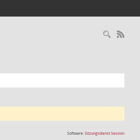
Recherc
RSS-
(Wird in
Software:
Sitzungsdienst
Session