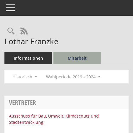
Toggle navigation
Rechercheauswahl
RSS-Feed
Lothar Franzke
Informationen
Mitarbeit
Historisch
Wahlperiode 2019 - 2024
VERTRETER
Ausschuss für Bau, Umwelt, Klimaschutz und
Stadtentwicklung