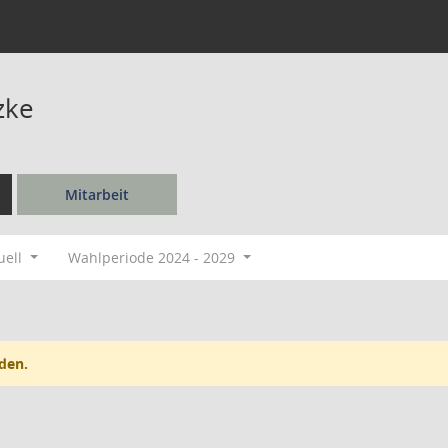
zke
Mitarbeit
uell
Wahlperiode 2024 - 2029
den.