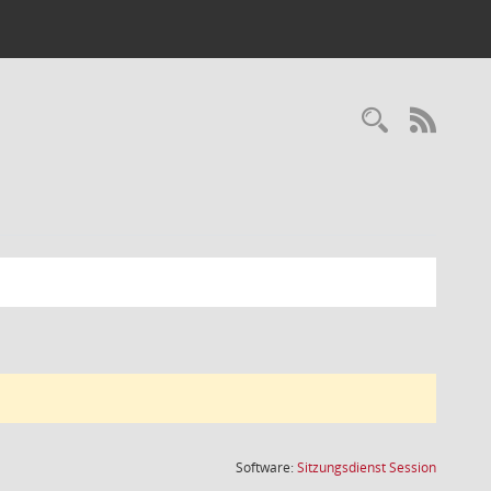
Recherc
RSS-
(Wird in
Software:
Sitzungsdienst
Session