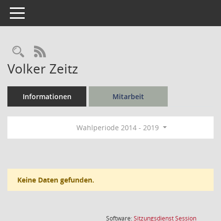
Toggle navigation
Rechercheauswahl
RSS-Feed
Volker Zeitz
Informationen
Mitarbeit
Wahlperiode 2014 - 2019
Keine Daten gefunden.
(Wird in
Software:
Sitzungsdienst
Session