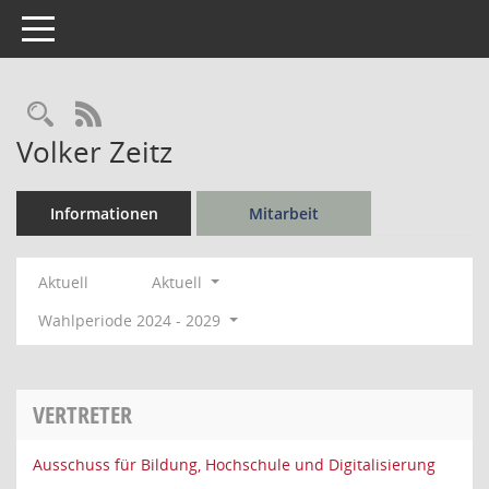
Toggle navigation
Rechercheauswahl
RSS-Feed
Volker Zeitz
Informationen
Mitarbeit
Aktuell
Aktuell
Wahlperiode 2024 - 2029
VERTRETER
Ausschuss für Bildung, Hochschule und Digitalisierung