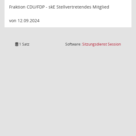
Fraktion CDU/FDP - skE Stellvertretendes Mitglied
von 12.09.2024
(Wird in
1 Satz
Software:
Sitzungsdienst
Session