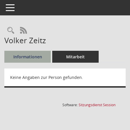
Toggle navigation
Rechercheauswahl
RSS-Feed
Volker Zeitz
Informationen
Mitarbeit
Keine Angaben zur Person gefunden.
(Wird in
Software:
Sitzungsdienst
Session