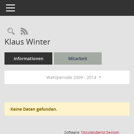
Toggle navigation
Rechercheauswahl
RSS-Feed
Klaus Winter
Informationen
Mitarbeit
Wahlperiode 2009 - 2014
Keine Daten gefunden.
(Wird in
Software:
Sitzungsdienst
Session