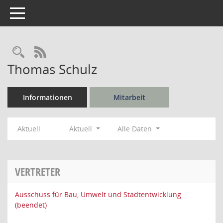
Toggle navigation
Rechercheauswahl
RSS-Feed
Thomas Schulz
Informationen
Mitarbeit
Aktuell
Aktuell
Alle Daten
VERTRETER
Ausschuss für Bau, Umwelt und Stadtentwicklung
(beendet)