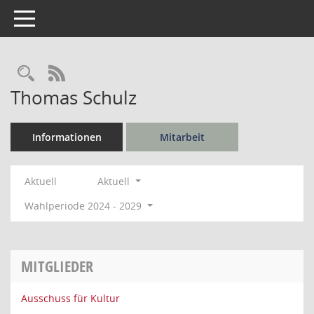
Toggle navigation
Rechercheauswahl
RSS-Feed
Thomas Schulz
Informationen
Mitarbeit
Aktuell
Aktuell
Wahlperiode 2024 - 2029
MITGLIEDER
Ausschuss für Kultur